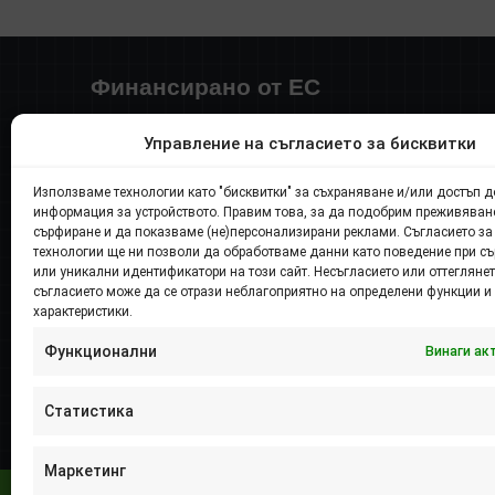
Финансирано от ЕС
Разработването на онлайн магазина е
Управление на съгласието за бисквитки
финансирано от Европейския съюз –
NextGenerationEU в изпълнение на проект № BG-
Използваме технологии като "бисквитки" за съхраняване и/или достъп д
информация за устройството. Правим това, за да подобрим преживяван
RRP-3.005-2305, по процедура BG-RRP-3.005
сърфиране и да показваме (не)персонализирани реклами. Съгласието за
„Решения в областта на информационните и
технологии ще ни позволи да обработваме данни като поведение при с
комуникационни технологии и киберсигурността в
или уникални идентификатори на този сайт. Несъгласието или оттеглянет
съгласието може да се отрази неблагоприятно на определени функции и
малките и средните предприятия.“
характеристики.
Функционални
Винаги ак
Статистика
Маркетинг