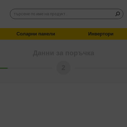
Соларни панели
Инвертори
Данни за поръчка
2