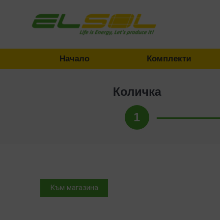
Начало
Комплекти
Количка
1
Към магазина