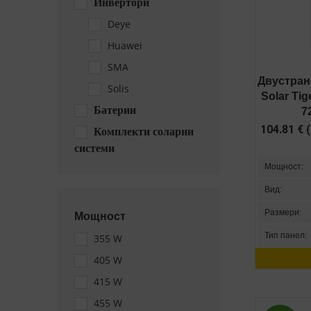
Инвертори
Deye
Huawei
SMA
Двустран
Solis
Solar Ti
Батерии
7
104.81
€
(
Комплекти соларни
системи
Мощност:
Вид:
Размери:
Мощност
Тип панел:
355 W
405 W
415 W
455 W