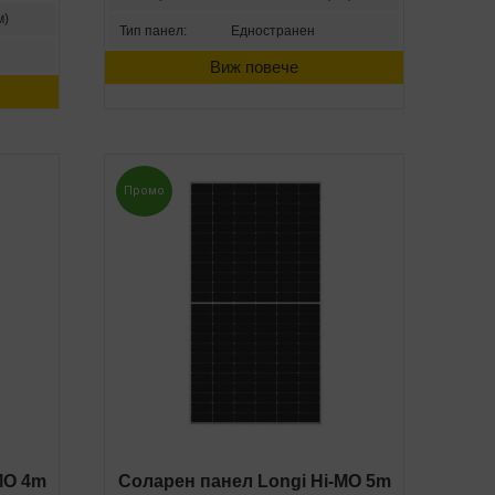
м)
Тип панел:
Едностранен
Виж повече
Промо
MO 4m
Соларен панел Longi Hi-MO 5m