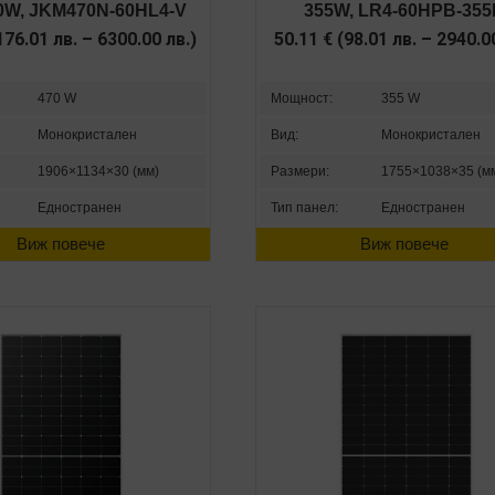
70W, JKM470N-60HL4-V
355W, LR4-60HPB-35
176.01
лв.
–
6300.00
лв.
)
50.11
€
(
98.01
лв.
–
2940.
470 W
Мощност:
355 W
Монокристален
Вид:
Монокристален
1906×1134×30 (мм)
Размери:
1755×1038×35 (м
Едностранен
Тип панел:
Едностранен
Виж повече
Виж повече