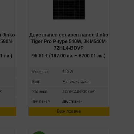
 Jinko
Двустранен соларен панел Jinko
M580N-
Tiger Pro P-type 540W, JKM540M-
72HL4-BDVP
01
лв.
)
95.61
€
(
187.00
лв.
–
6700.01
лв.
)
Мощност:
540 W
Вид:
Монокристален
м)
Размери:
2278×1134×30 (мм)
Тип панел:
Двустранен
Виж повече