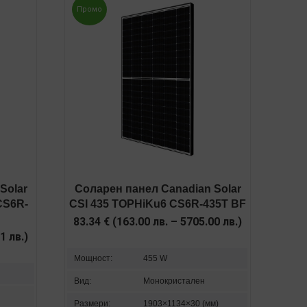
Промо
Solar
Соларен панел Canadian Solar
CS6R-
CSI 435 TOPHiKu6 CS6R-435T BF
83.34
€
(
163.00
лв.
–
5705.00
лв.
)
01
лв.
)
Мощност:
455 W
Вид:
Монокристален
Размери:
1903×1134×30 (мм)