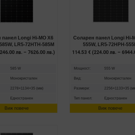
 панел Longi Hi-MO X6
Соларен панел Longi Hi-
 585W, LR5-72HTH-585M
555W, LR5-72HPH-55
246.00
лв.
–
7626.00
лв.
)
114.53
€
(
224.00
лв.
–
6944
585 W
Мощност:
555 W
Монокристален
Вид:
Монокристален
2278×1134×35 (мм)
Размери:
2256×1133×35 (м
Едностранен
Тип панел:
Едностранен
Виж повече
Виж повече