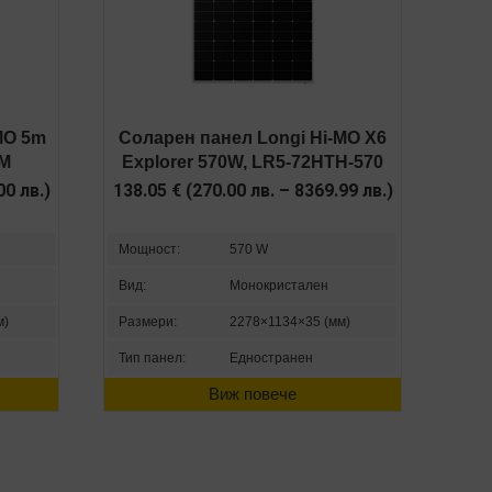
MO 5m
Соларен панел Longi Hi-MO X6
5M
Explorer 570W, LR5-72HTH-570
.00
лв.
)
138.05
€
(
270.00
лв.
–
8369.99
лв.
)
Мощност:
570 W
Вид:
Монокристален
м)
Размери:
2278×1134×35 (мм)
Тип панел:
Едностранен
Виж повече