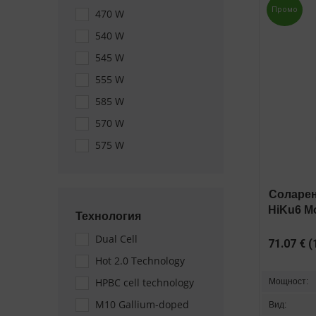
Промо
470 W
540 W
545 W
555 W
585 W
570 W
575 W
Соларен
HiKu6 M
Технология
Dual Cell
71.07
€
(
Hot 2.0 Technology
HPBC cell technology
Мощност:
M10 Gallium-doped
Вид: