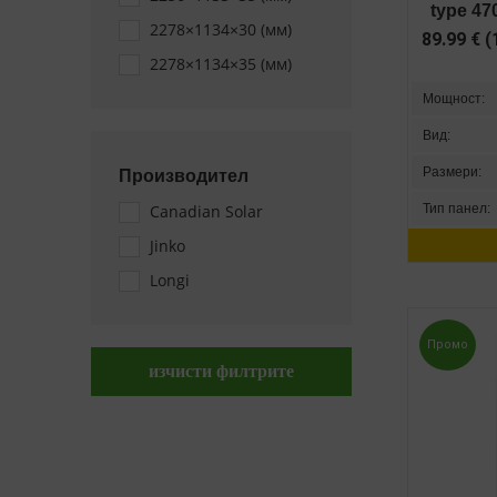
type 4
2278×1134×30 (мм)
89.99
€
(
2278×1134×35 (мм)
Мощност:
Вид:
Размери:
Производител
Тип панел:
Canadian Solar
Jinko
Longi
Промо
изчисти филтрите