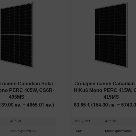
 панел Canadian Solar
Соларен панел Canadian 
ono PERC 405W, CS6R-
HiKu6 Mono PERC 415W, 
405MS
415MS
139.00
лв.
–
4865.01
лв.
)
83.85
€
(
164.00
лв.
–
5740.
405 W
Мощност:
415 W
Монокристален
Вид:
Монокристален