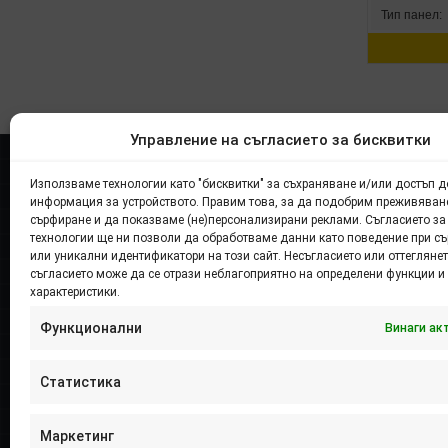
Тип панел:
Управление на съгласието за бисквитки
Финансирано от ЕС
Използваме технологии като "бисквитки" за съхраняване и/или достъп д
информация за устройството. Правим това, за да подобрим преживяван
сърфиране и да показваме (не)персонализирани реклами. Съгласието за
Разработването на онлайн магазина е
технологии ще ни позволи да обработваме данни като поведение при с
финансирано от Европейския съюз –
или уникални идентификатори на този сайт. Несъгласието или оттеглянет
NextGenerationEU в изпълнение на проект № BG-
съгласието може да се отрази неблагоприятно на определени функции и
характеристики.
RRP-3.005-2305, по процедура BG-RRP-3.005
„Решения в областта на информационните и
Функционални
Винаги ак
комуникационни технологии и киберсигурността в
малките и средните предприятия.“
Статистика
Маркетинг