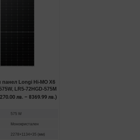
 панел Longi Hi-MO X6
 575W, LR5-72HGD-575M
270.00
лв.
–
8369.99
лв.
)
575 W
Монокристален
2278×1134×35 (мм)