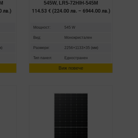
5M
545W, LR5-72HIH-545M
00
лв.
)
114.53
€
(
224.00
лв.
–
6944.00
лв.
)
Мощност:
545 W
Вид:
Монокристален
м)
Размери:
2256×1133×35 (мм)
Тип панел:
Едностранен
Виж повече