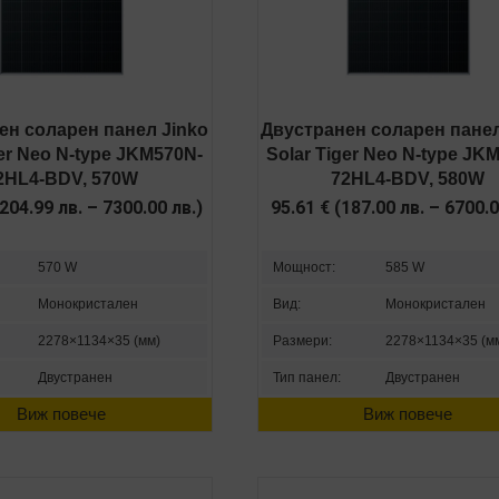
ен соларен панел Jinko
Двустранен соларен панел
ger Neo N-type JKM570N-
Solar Tiger Neo N-type JK
2HL4-BDV, 570W
72HL4-BDV, 580W
204.99
лв.
–
7300.00
лв.
)
95.61
€
(
187.00
лв.
–
6700.
570 W
Мощност:
585 W
Монокристален
Вид:
Монокристален
2278×1134×35 (мм)
Размери:
2278×1134×35 (м
Двустранен
Тип панел:
Двустранен
Виж повече
Виж повече