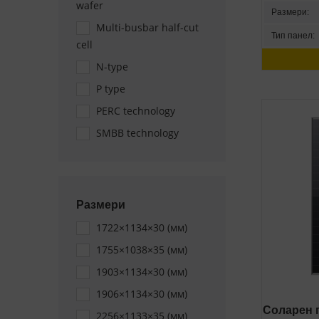
wafer
Размери:
Multi-busbar half-cut
Тип панел:
cell
N-type
P type
PERC technology
SMBB technology
Размери
1722×1134×30 (мм)
1755×1038×35 (мм)
1903×1134×30 (мм)
1906×1134×30 (мм)
Соларен п
2256×1133×35 (мм)