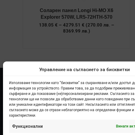
Соларен панел Longi Hi-MO X6
Explorer 570W, LR5-72HTH-570
Price
138.05
€
–
4279.51
€
(
270.00
лв.
–
range:
8369.99
лв.
)
138.05 €
through
4279.51 €
Управление на съгласието за бисквитки
Финансирано от ЕС
Използваме технологии като "бисквитки" за съхраняване и/или достъп д
информация за устройството. Правим това, за да подобрим преживяван
сърфиране и да показваме (не)персонализирани реклами. Съгласието за
Разработването на онлайн магазина е
технологии ще ни позволи да обработваме данни като поведение при с
финансирано от Европейския съюз –
или уникални идентификатори на този сайт. Несъгласието или оттеглянет
NextGenerationEU в изпълнение на проект № BG-
съгласието може да се отрази неблагоприятно на определени функции и
характеристики.
RRP-3.005-2305, по процедура BG-RRP-3.005
„Решения в областта на информационните и
Функционални
Винаги ак
комуникационни технологии и киберсигурността в