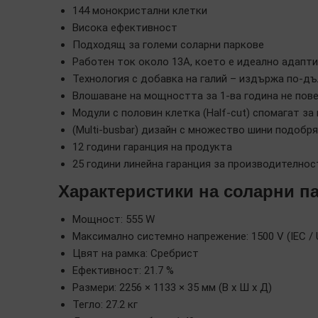
144 монокристални клетки
Висока ефективност
Подходящ за големи соларни паркове
Работен ток около 13A, което е идеално адапт
Технология с добавка на галий – издържа по-д
Влошаване на мощността за 1-ва година не пов
Модули с половин клетка (Half-cut) спомагат за
(Multi-busbar) дизайн с множество шини подобр
12 години гаранция на продукта
25 години линейна гаранция за производителнос
Характеристики на соларни п
Мощност: 555 W
Максимално системно напрежение: 1500 V (IEC / 
Цвят на рамка: Сребрист
Ефективност: 21.7 %
Размери: 2256 × 1133 × 35 мм (В x Ш x Д)
Тегло: 27.2 кг