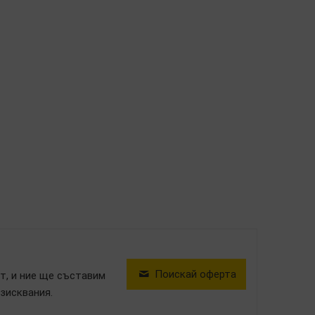
Поискай оферта
т, и ние ще съставим
зисквания.