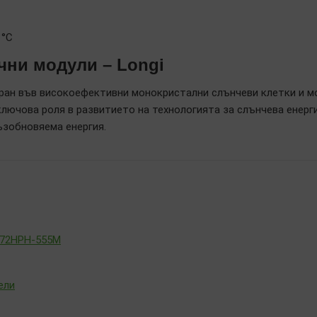
 °C
чни модули – Longi
ран във високоефективни монокристални слънчеви клетки и мо
ключова роля в развитието на технологията за слънчева енерг
възобновяема енергия.
-72HPH-555M
ели