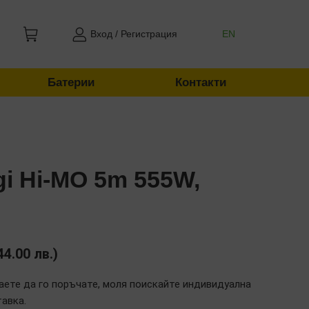
Вход / Регистрация
EN
Батерии
Контакти
i Hi-MO 5m 555W,
44.00
лв.
)
аете да го поръчате, моля поискайте индивидуална
тавка.