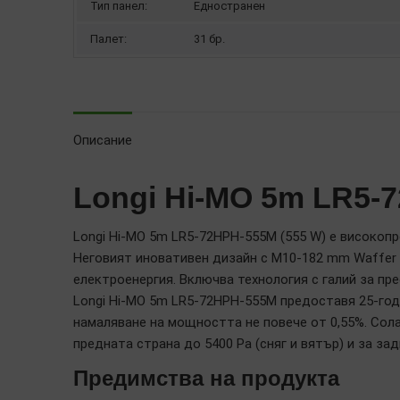
Тип панел:
Едностранен
Палет:
31 бр.
Описание
Longi Hi-MO 5m LR5-
Longi Hi-MO 5m LR5-72HPH-555M (555 W) е високоп
Неговият иновативен дизайн с M10-182 mm Waffer и
електроенергия. Включва технология с галий за п
Longi Hi-MO 5m LR5-72HPH-555M предоставя 25-год
намаляване на мощността не повече от 0,55%. Сола
предната страна до 5400 Pa (сняг и вятър) и за зад
Предимства на продукта