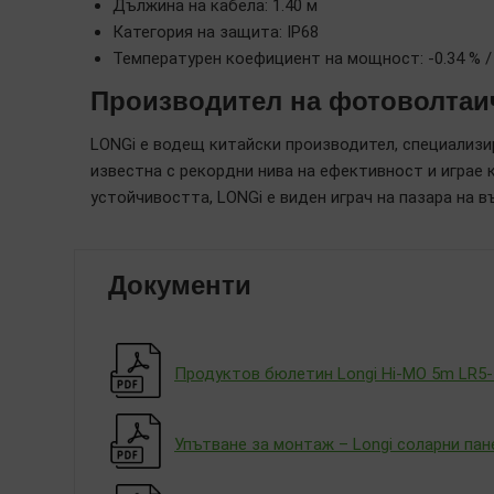
Дължина на кабела: 1.40 м
Категория на защита: IP68
Температурен коефициент на мощност: -0.34 % /
Производител на фотоволтаи
LONGi е водещ китайски производител, специализи
известна с рекордни нива на ефективност и играе 
устойчивостта, LONGi е виден играч на пазара на 
Документи
Продуктов бюлетин Longi Hi-MO 5m LR5
Упътване за монтаж – Longi соларни пан