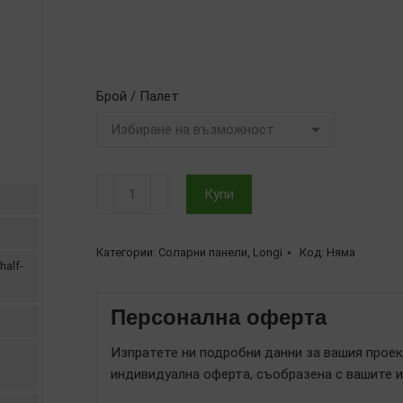
3550.41 €
Брой / Палет
количество
Купи
за
Соларен
панел
Категории:
Соларни панели
,
Longi
Код:
Няма
half-
Longi
Hi-
Персонална оферта
MO
5m
Изпратете ни подробни данни за вашия проек
555W,
индивидуална оферта, съобразена с вашите и
LR5-
72HPH-