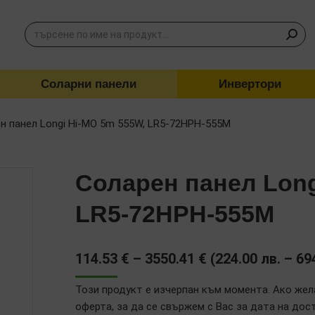
Соларни панели
Инвертори
н панел Longi Hi-MO 5m 555W, LR5-72HPH-555M
Соларен панел Long
LR5-72HPH-555M
Price
114.53
€
–
3550.41
€
(
224.00
лв.
–
69
range:
Този продукт е изчерпан към момента. Ако жел
114.53 €
оферта, за да се свържем с Вас за дата на дос
through