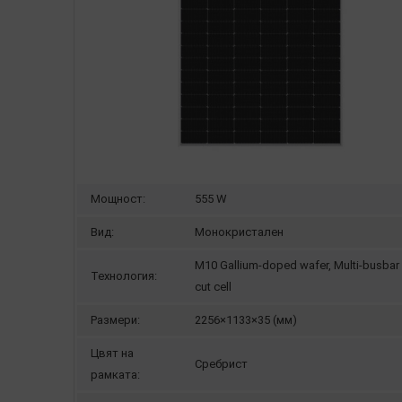
Мощност:
555 W
Вид:
Монокристален
M10 Gallium-doped wafer, Multi-busbar 
Технология:
cut cell
Размери:
2256×1133×35 (мм)
Цвят на
Сребрист
рамката: