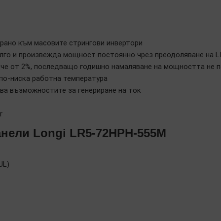
ирано към масовите стрингови инвертори
ълго и произвежда мощност постоянно чрез преодоляване на L
ече от 2%, последващо годишно намаляване на мощността не п
 по-ниска работна температура
ява възможностите за генериране на ток
т
анели Longi LR5-72HPH-555M
UL)