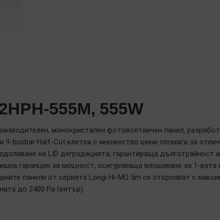
555M
72HPH-555M, 555W
роизводителен, монокристален фотоволтаичен панел, разработе
 9-busbar Half-Cut клетки с множество шини спомага за отли
реодоляване на LID деградацията, гарантираща дълготрайност 
ишна гаранция за мощност, осигуряваща влошаване за 1-вата 
рните панели от серията Longi Hi-MO 5m се открояват с макс
ната до 2400 Pa (вятър).