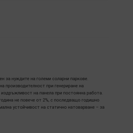
н за нуждите на големи соларни паркове.
чна производителност при генериране на
и издръжливост на панела при постоянна работа.
година не повече от 2%, с последващо годишно
имална устойчивост на статично натоварване – за