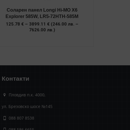
Соларен панел Longi Hi-MO X6
Explorer 585W, LR5-72HTH-585M
Price
125.78
€
–
3899.11
€
(
246.00
лв.
–
range:
7626.00
лв.
)
125.78 €
through
3899.11 €
Контакти
Пловдив п.к. 4000,
ул. Брезовско шосе №145
088 807 8538
088 586 6655