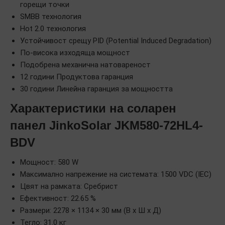
горещи точки
SMBB технология
Hot 2.0 технология
Устойчивост срещу PID (Potential Induced Degradation)
По-висока изходяща мощност
Подобрена механична натовареност
12 години Продуктова гаранция
30 години Линейна гаранция за мощността
Характеристики на соларен
панел JinkoSolar JKM580-72HL4-
BDV
Мощност: 580 W
Максимално напрежение на системата: 1500 VDC (IEC)
Цвят на рамката: Сребрист
Ефективност: 22.65 %
Размери: 2278 × 1134 × 30 мм (В x Ш x Д)
Тегло: 31.0 кг