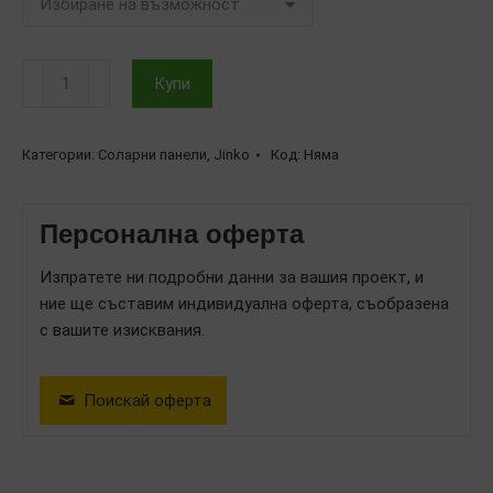
количество
Купи
за
Двустранен
соларен
Категории:
Соларни панели
,
Jinko
Код:
Няма
панел
Jinko
Персонална оферта
Solar
Tiger
Изпратете ни подробни данни за вашия проект, и
Neo
ние ще съставим индивидуална оферта, съобразена
N-
с вашите изисквания.
type
JKM580N-
72HL4-
Поискай оферта
BDV,
580W