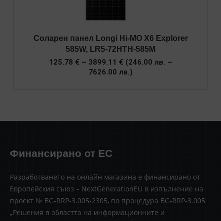
Соларен панел Longi Hi-MO X6 Explorer
585W, LR5-72HTH-585M
Price
125.78
€
–
3899.11
€
(
246.00
лв.
–
range:
7626.00
лв.
)
125.78 €
through
3899.11 €
Финансирано от ЕС
Разработването на онлайн магазина е финансирано от
Европейския съюз – NextGenerationEU в изпълнение на
проект № BG-RRP-3.005-2305, по процедура BG-RRP-3.005
„Решения в областта на информационните и