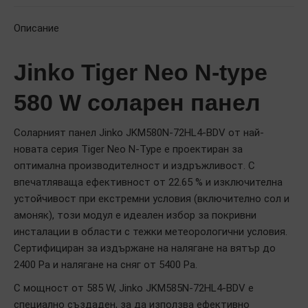
Описание
Jinko Tiger Neo N-type
580 W соларен панел
Соларният панел Jinko JKM580N-72HL4-BDV от най-
новата серия Tiger Neo N-Type е проектиран за
оптимална производителност и издръжливост. С
впечатляваща ефективност от 22.65 % и изключителна
устойчивост при екстремни условия (включително сол и
амоняк), този модул е идеален избор за покривни
инсталации в области с тежки метеорологични условия.
Сертифициран за издържане на налягане на вятър до
2400 Pa и налягане на сняг от 5400 Pa.
С мощност от 585 W, Jinko JKM585N-72HL4-BDV е
специално създаден, за да използва ефективно