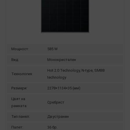
Мощност:
585 W
Вид:
Монокристален
Hot 2.0 Technology, N-type, SMBB
Технология:
technology
Размери:
2278×1134×35 (мм)
Цвят на
Сребрист
рамката:
Тип панел:
Двустранен
Палет:
36 бр.