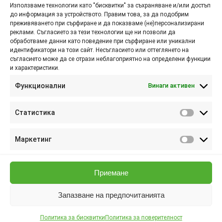
Използваме технологии като "бисквитки" за съхраняване и/или достъп
до информация за устройството. Правим това, за да подобрим
Контакти
преживяването при сърфиране и да показваме (не)персонализирани
реклами. Съгласието за тези технологии ще ни позволи да
обработваме данни като поведение при сърфиране или уникални
Пловдив п.к. 4000,
идентификатори на този сайт. Несъгласието или оттеглянето на
съгласието може да се отрази неблагоприятно на определени функции
и характеристики.
ул. Брезовско шосе №145
Функционални
Винаги активен
088 807 8538
088 586 6655
Статистика
Статис
info@elsol-bg.com
Маркетинг
Маркет
Приемане
Запазване на предпочитанията
Elsol Ltd | © 2026 All Rights Reserved
Политика за бисквитки
Политика за поверителност
Designed by Mediq Design