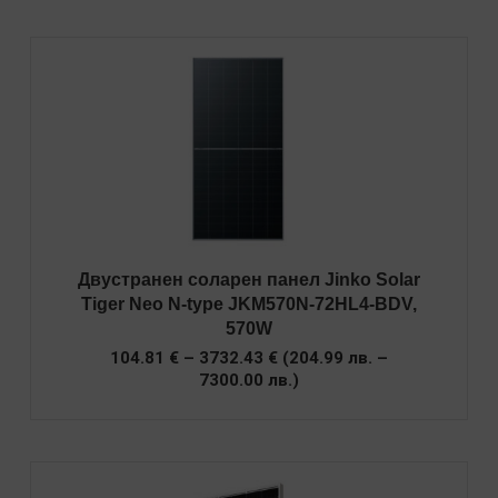
Двустранен соларен панел Jinko Solar
Tiger Neo N-type JKM570N-72HL4-BDV,
570W
Price
104.81
€
–
3732.43
€
(
204.99
лв.
–
range:
7300.00
лв.
)
104.81 €
through
3732.43 €