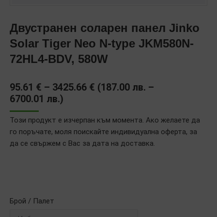
Двустранен соларен панел Jinko
Solar Tiger Neo N-type JKM580N-
72HL4-BDV, 580W
Price
95.61
€
–
3425.66
€
(
187.00
лв.
–
range:
6700.01
лв.
)
95.61 €
Този продукт е изчерпан към момента. Ако желаете да
through
го поръчате, моля поискайте индивидуална оферта, за
3425.66 €
да се свържем с Вас за дата на доставка.
Брой / Палет