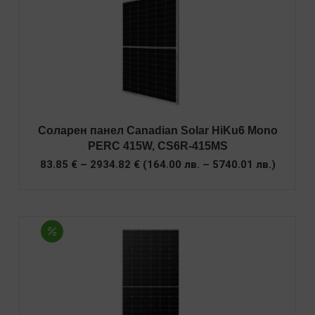
Соларен панел Canadian Solar HiKu6 Mono
PERC 415W, CS6R-415MS
Price
83.85
€
–
2934.82
€
(
164.00
лв.
–
5740.01
лв.
)
range:
83.85 €
through
2934.82 €