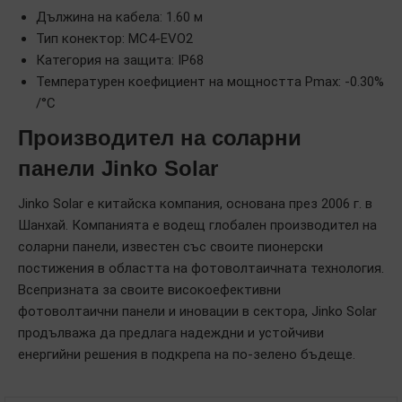
Дължина на кабела: 1.60 м
Тип конектор: MC4-EVO2
Категория на защита: IP68
Температурен коефициент на мощността Pmax: -0.30%
/°C
Производител на соларни
панели Jinko Solar
Jinko Solar е китайска компания, основана през 2006 г. в
Шанхай. Компанията е водещ глобален производител на
соларни панели, известен със своите пионерски
постижения в областта на фотоволтаичната технология.
Всепризната за своите високоефективни
фотоволтаични панели и иновации в сектора, Jinko Solar
продълважа да предлага надеждни и устойчиви
енергийни решения в подкрепа на по-зелено бъдеще.