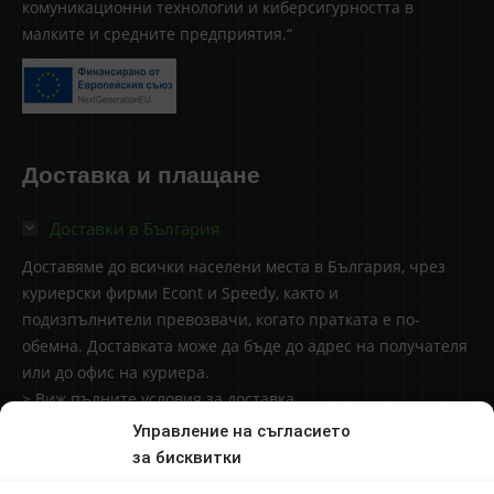
комуникационни технологии и киберсигурността в
малките и средните предприятия.“
Доставка и плащане
Доставки в България
Доставяме до всички населени места в България, чрез
куриерски фирми Econt и Speedy, както и
подизпълнители превозвачи, когато пратката е по-
обемна. Доставката може да бъде до адрес на получателя
или до офис на куриера.
> Виж пълните условия за доставка
Управление на съгласието
Доставки извън България
за бисквитки
Начини за плащане