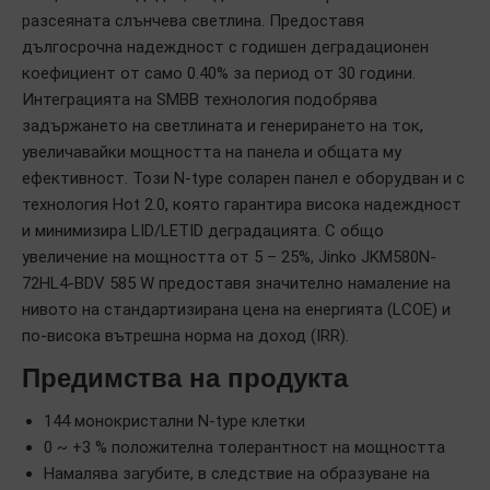
разсеяната слънчева светлина. Предоставя
дългосрочна надеждност с годишен деградационен
коефициент от само 0.40% за период от 30 години.
Интеграцията на SMBB технология подобрява
задържането на светлината и генерирането на ток,
увеличавайки мощността на панела и общата му
ефективност. Този N-type соларен панел е оборудван и с
технология Hot 2.0, която гарантира висока надеждност
и минимизира LID/LETID деградацията. С общо
увеличение на мощността от 5 – 25%, Jinko JKM580N-
72HL4-BDV 585 W предоставя значително намаление на
нивото на стандартизирана цена на енергията (LCOE) и
по-висока вътрешна норма на доход (IRR).
Предимства на продукта
144 монокристални N-type клетки
0 ~ +3 % положителна толерантност на мощността
Намалява загубите, в следствие на образуване на