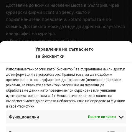
Доставяме до всички населени места в България, чрез
куриерски фирми Econt и Speedy, както и
подизпълнители превозвачи, когато пратката е по-
обемна. Доставката може да бъде до адрес на получателя
или до офис на куриера.
> Виж пълните условия за доставка
Управление на съгласието
Доставки извън България
за бисквитки
Начини за плащане
Използваме технологии като "бисквитки" за съхраняване и/или достъп
до информация за устройството. Правим това, за да подобрим
Контакти
преживяването при сърфиране и да показваме (не)персонализирани
реклами. Съгласието за тези технологии ще ни позволи да
обработваме данни като поведение при сърфиране или уникални
Пловдив п.к. 4000,
идентификатори на този сайт. Несъгласието или оттеглянето на
съгласието може да се отрази неблагоприятно на определени функции
и характеристики.
ул. Брезовско шосе №145
Функционални
Винаги активен
088 807 8538
088 586 6655