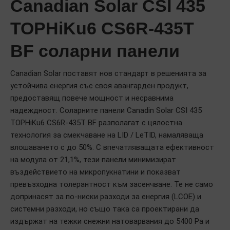
Canadian Solar CSI 435
TOPHiKu6 CS6R-435T
BF соларни панели
Canadian Solar поставят нов стандарт в решенията за
устойчива енергия със своя авангарден продукт,
предоставящ повече мощност и несравнима
надеждност. Соларните панели Canadin Solar CSI 435
TOPHiKu6 CS6R-435T BF разполагат с цялостна
технология за смекчаване на LID / LeTID, намаляваща
влошаването с до 50%. С впечатляващата ефективност
на модула от 21,1%, тези панели минимизират
въздействието на микропукнатини и показват
превъзходна толерантност към засенчване. Те не само
допринасят за по-ниски разходи за енергия (LCOE) и
системни разходи, но също така са проектирани да
издържат на тежки снежни натоварвания до 5400 Pa и