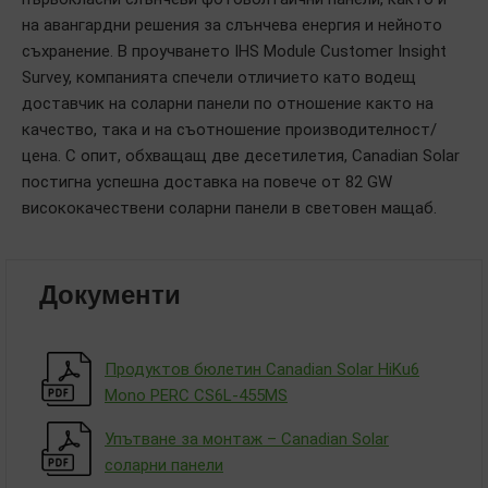
на авангардни решения за слънчева енергия и нейното
съхранение. В проучването IHS Module Customer Insight
Survey, компанията спечели отличието като водещ
доставчик на соларни панели по отношение както на
качество, така и на съотношение производителност/
цена. С опит, обхващащ две десетилетия, Canadian Solar
постигна успешна доставка на повече от 82 GW
висококачествени соларни панели в световен мащаб.
Документи
Продуктов бюлетин Canadian Solar HiKu6
Mono PERC CS6L-455MS
Упътване за монтаж – Canadian Solar
соларни панели