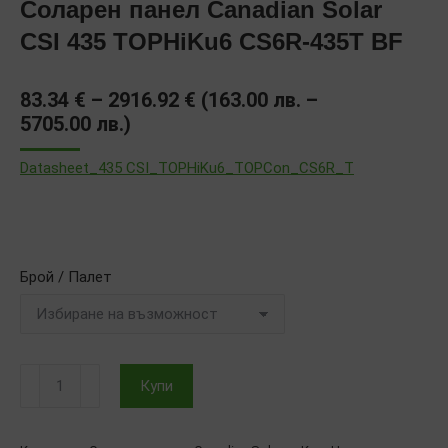
Соларен панел Canadian Solar
CSI 435 TOPHiKu6 CS6R-435T BF
Price
83.34
€
–
2916.92
€
(
163.00
лв.
–
range:
5705.00
лв.
)
83.34 €
Datasheet_435 CSI_TOPHiKu6_TOPCon_CS6R_T
through
2916.92 €
Брой / Палет
количество
Купи
за
Соларен
панел