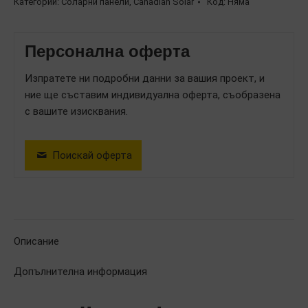
Категории:
Соларни панели
,
Canadian Solar
Код:
Няма
Canadian
Solar
Персонална оферта
CSI
435
Изпратете ни подробни данни за вашия проект, и
TOPHiKu6
ние ще съставим индивидуална оферта, съобразена
CS6R-
с вашите изисквания.
435T
BF
Поискай оферта
Описание
Допълнителна информация