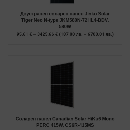
Двустранен соларен панел Jinko Solar
Tiger Neo N-type JKM580N-72HL4-BDV,
580W
Price
95.61
€
–
3425.66
€
(
187.00
лв.
–
6700.01
лв.
)
range:
95.61 €
through
3425.66 €
Соларен панел Canadian Solar HiKu6 Mono
PERC 415W, CS6R-415MS