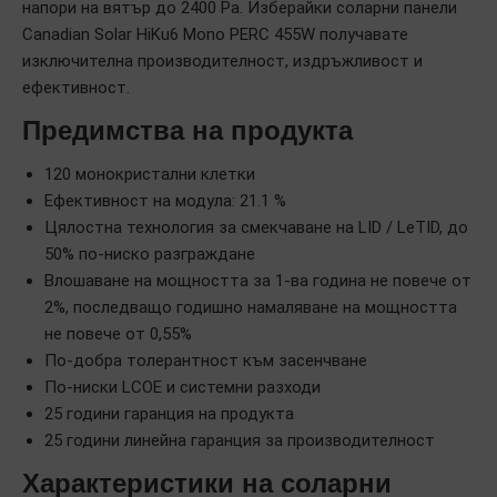
напори на вятър до 2400 Pa. Изберайки соларни панели
Canadian Solar HiKu6 Mono PERC 455W получавате
изключителна производителност, издръжливост и
ефективност.
Предимства на продукта
120 монокристални клетки
Ефективност на модула: 21.1 %
Цялостна технология за смекчаване на LID / LeTID, до
50% по-ниско разграждане
Влошаване на мощността за 1-ва година не повече от
2%, последващо годишно намаляване на мощността
не повече от 0,55%
По-добра толерантност към засенчване
По-ниски LCOE и системни разходи
25 години гаранция на продукта
25 години линейна гаранция за производителност
Характеристики на соларни