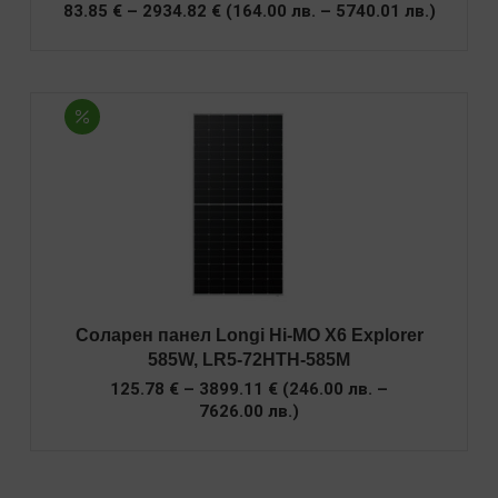
Price
83.85
€
–
2934.82
€
(
164.00
лв.
–
5740.01
лв.
)
range:
83.85 €
through
2934.82 €
Соларен панел Longi Hi-MO X6 Explorer
585W, LR5-72HTH-585M
Price
125.78
€
–
3899.11
€
(
246.00
лв.
–
range:
7626.00
лв.
)
125.78 €
through
3899.11 €