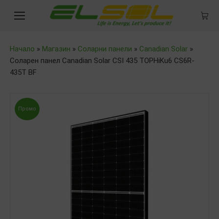
Начало
»
Магазин
»
Соларни панели
»
Canadian Solar
»
Соларен панел Canadian Solar CSI 435 TOPHiKu6 CS6R-
435T BF
Промо