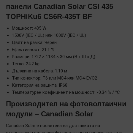
панели Canadian Solar CSI 435
TOPHiKu6 CS6R-435T BF
Мощност: 435 W
1500V (IEC / UL) или 1000V (IEC / UL)
Цвят на рамка: Черен
Ефективност: 21.1 %
Размери: 1722 × 1134 × 30 мм (В x Ш x Д)
Тегло: 24.2 kg
Дължина на кабела: 1.10 м
Тип конектор: T6 или MC4 или MC4-EVO2
Категория на защита: IP68
Температурен коефициент на мощност: -0.34 % / °C
Производител на фотоволтаични
модули – Canadian Solar
Canadian Solar е посветена на доставката на
първокласни слънчеви фотоволтаични панели, както и