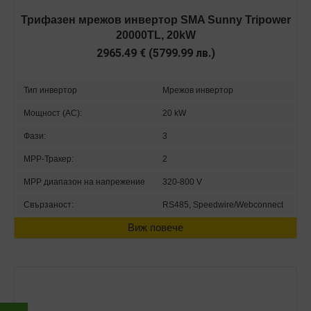
Трифазен мрежов инвертор SMA Sunny Tripower
20000TL, 20kW
2965.49
€
(
5799.99
лв.
)
Тип инвертор
Мрежов инвертор
Мощност (AC):
20 kW
Фази:
3
MPP-Тракер:
2
MPP диапазон на напрежение
320-800 V
Свързаност:
RS485, Speedwire/Webconnect
Виж повече