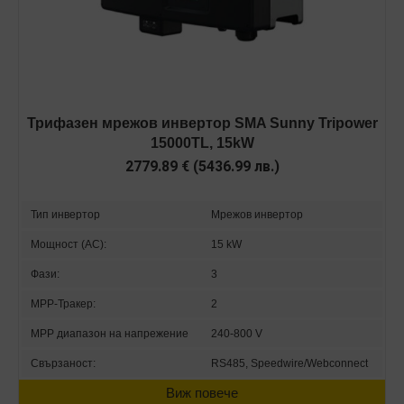
Трифазен мрежов инвертор SMA Sunny Tripower
15000TL, 15kW
2779.89
€
(
5436.99
лв.
)
Тип инвертор
Мрежов инвертор
Мощност (AC):
15 kW
Фази:
3
MPP-Тракер:
2
MPP диапазон на напрежение
240-800 V
Свързаност:
RS485, Speedwire/Webconnect
Виж повече