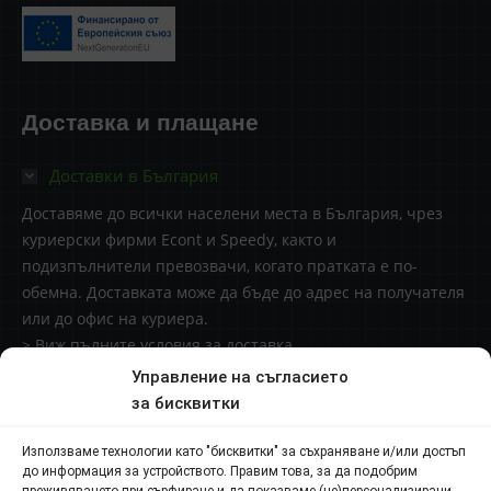
Доставка и плащане
Доставки в България
Доставяме до всички населени места в България, чрез
куриерски фирми Econt и Speedy, както и
подизпълнители превозвачи, когато пратката е по-
обемна. Доставката може да бъде до адрес на получателя
или до офис на куриера.
> Виж пълните условия за доставка
Управление на съгласието
Доставки извън България
за бисквитки
Начини за плащане
Използваме технологии като "бисквитки" за съхраняване и/или достъп
до информация за устройството. Правим това, за да подобрим
Контакти