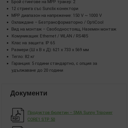
Брой стингове на MPP тракер: 2
12 стринга със Sunclix конектори
MPP диапазон на напрежение: 150 V ~ 1000 V
Охлаждане – Безтрансформаторно / OptiCool
Вид на монтаж – Свободностоящ, Наземен монтаж
Комуникация: Ethernet / WLAN / RS485
Клас на защита: IP 65
Размери (Ш x В x Д): 621 x 733 x 569 мм
Тегло: 82 кг
Гаранция: 5 години стандартно, с опция за
удължаване до 20 години
Документи
Продуктов бюлетин – SMA Sunny Tripower
CORE1 STP 50