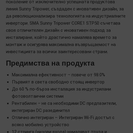
поколение от изключително успешната продуктова
линия Sunny Tripower, създаден с иновативен дизайн, за
да революционализира технологията на индустриалните
инвертори. SMA Sunny Tripower CORE1 STP50 съчетава
своя отличителен дизайн с иновативен подход за
инсталиране, който драстично намалява времето за
монтаж и осигурява максимална възвръщаемост на
инвестицията за всички заинтересовани страни.
Предимства на продукта
Максимална ефективност – повече от 98.0%
Първият в света свободно стоящ инвертор
До 60 % по-бърза инсталация за индустрилани
фотоволтаични системи
Рентабилен – не са необходими DC предпазители,
интегриран DC разединител
Отлично интегриран – Интегриран Wi-Fi достъп с
всяко мобилно устройство
12 стринга (низови входа) намаляват труда и