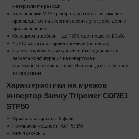
материалните разходи
6 независими MPP тракера гарантират оптимално
производство на енергия за всяка употреба, дори и
при засенчване
Максимални добиви – до 150% съотношение DC:AC
AC/DC защита от пренапрежение (по избор)
Бързо свързване към мрежата благодарение на
лесната конфигурация на инвертора и
въвеждане в експлоатация; Напълно достъпни зони
за свързване
Характеристики на мрежов
инвертор Sunny Tripower CORE1
STP50
Мрежово свързване: 3 фази
Номинална мощност (AC): 50 kW
MPP тракери: 6