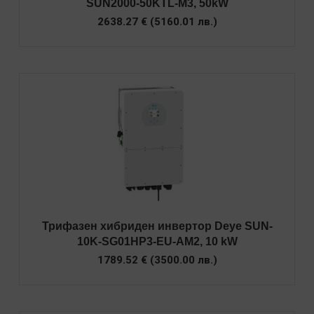
SUN2000-50KTL-M3, 50kW
2638.27
€
(
5160.01
лв.
)
Трифазен хибриден инвертор Deye SUN-
10K-SG01HP3-EU-AM2, 10 kW
1789.52
€
(
3500.00
лв.
)