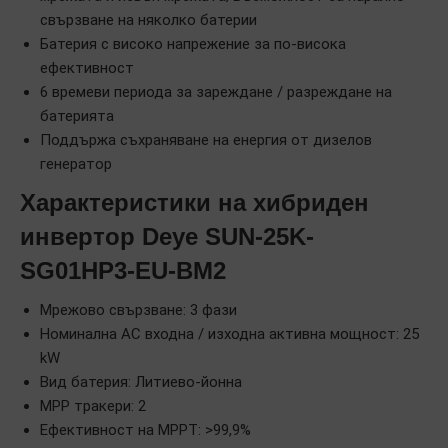
свързване на няколко батерии
Батерия с високо напрежение за по-висока
ефективност
6 времеви периода за зареждане / разреждане на
батерията
Поддържа съхраняване на енергия от дизелов
генератор
Характеристики на хибриден
инвертор Deye SUN-25K-
SG01HP3-EU-BM2
Мрежово свързване: 3 фази
Номинална AC входна / изходна активна мощност: 25
kW
Вид батерия: Литиево-йонна
MPP тракери: 2
Ефективност на MPPT: >99,9%