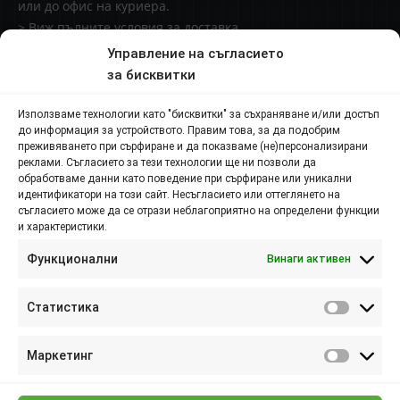
или до офис на куриера.
> Виж пълните условия за доставка
Управление на съгласието
Доставки извън България
за бисквитки
Начини за плащане
Използваме технологии като "бисквитки" за съхраняване и/или достъп
до информация за устройството. Правим това, за да подобрим
Контакти
преживяването при сърфиране и да показваме (не)персонализирани
реклами. Съгласието за тези технологии ще ни позволи да
обработваме данни като поведение при сърфиране или уникални
Пловдив п.к. 4000,
идентификатори на този сайт. Несъгласието или оттеглянето на
съгласието може да се отрази неблагоприятно на определени функции
и характеристики.
ул. Брезовско шосе №145
Функционални
Винаги активен
088 807 8538
088 586 6655
Статистика
Статис
info@elsol-bg.com
Маркетинг
Маркет