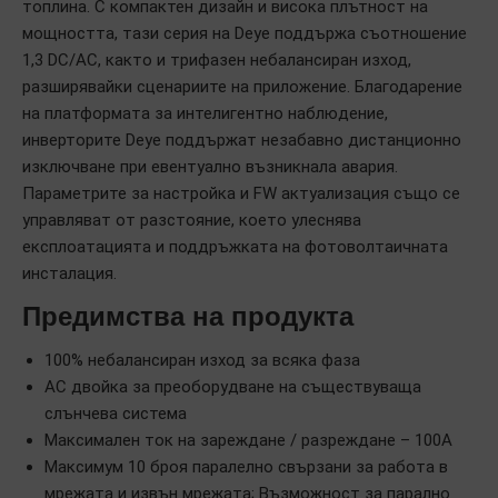
топлина. С компактен дизайн и висока плътност на
мощността, тази серия на Deye поддържа съотношение
1,3 DC/AC, както и трифазен небалансиран изход,
разширявайки сценариите на приложение. Благодарение
на платформата за интелигентно наблюдение,
инверторите Deye поддържат незабавно дистанционно
изключване при евентуално възникнала авария.
Параметрите за настройка и FW актуализация също се
управляват от разстояние, което улеснява
експлоатацията и поддръжката на фотоволтаичната
инсталация.
Предимства на продукта
100% небалансиран изход за всяка фаза
AC двойка за преоборудване на съществуваща
слънчева система
Максимален ток на зареждане / разреждане – 100А
Максимум 10 броя паралелно свързани за работа в
мрежата и извън мрежата; Възможност за парално