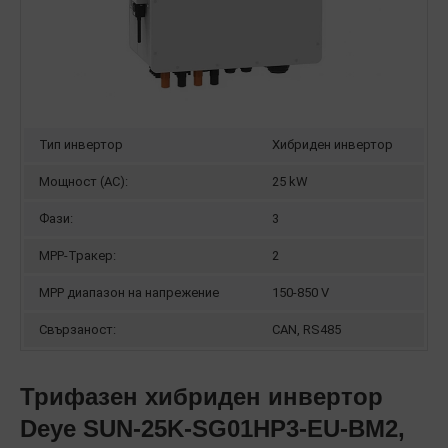
Тип инвертор
Хибриден инвертор
Мощност (AC):
25 kW
Фази:
3
MPP-Тракер:
2
MPP диапазон на напрежение
150-850 V
Свързаност:
CAN, RS485
Трифазен хибриден инвертор
Deye SUN-25K-SG01HP3-EU-BM2,