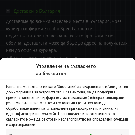
Доставки в България
Доставяме до всички населени места в България, чрез
куриерски фирми Econt и Speedy, както и
подизпълнители превозвачи, когато пратката е по-
обемна. Доставката може да бъде до адрес на получателя
или до офис на куриера.
> Виж пълните условия за доставка
Управление на съгласието
Доставки извън България
за бисквитки
Начини за плащане
Използваме технологии като "бисквитки" за съхраняване и/или достъп
до информация за устройството. Правим това, за да подобрим
Контакти
преживяването при сърфиране и да показваме (не)персонализирани
реклами. Съгласието за тези технологии ще ни позволи да
обработваме данни като поведение при сърфиране или уникални
Пловдив п.к. 4000,
идентификатори на този сайт. Несъгласието или оттеглянето на
съгласието може да се отрази неблагоприятно на определени функции
и характеристики.
ул. Брезовско шосе №145