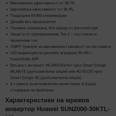
Максимална ефективност от 98.7%
Европейска ефективност от 98.4%
Поддържа RS485 комуникация
Дизайн без предпазител
Пасивно охлаждане, без нужда от вентилатори
Защита от пренапрежение Тип 2 – постоянен и
променлив ток
4 MPP тракера за максимална гъвкавост на системата
LED индикация на дисплея; вградени WLAN +
FusionSolar APP
Връзка с интернет WLAN/Ethernet чрез Smart Dongle
WLAN FE (допълнителна опция) или 4G/3G/2G чрез
Smart Dongle 4G (допълнителна опция)
8 стринга за интелигентен мониторинг и бързо
откриване на проблема
Характеристики на мрежов
инвертор Huawei SUN2000-30KTL-