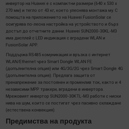
инвертор на Huawei е с компактни размери (640 x 530 x
270 мм) и тегло от 43 кг, което улеснява монтажа му. С
помощта на приложението на Huawei FusionSolar се
осигурява по-лесна настройка на устройството и бърз
достъп до отчетните данни. Huawei SUN2000-30KL-M3
има дисплей с LED индикация с вградени WLAN и
FusionSolar APP.
Поддържа RS485 комуникация и връзка с интернет
WLAN/Ethernet чрез Smart Dongle WLAN FE
(допълнителна опция) или 4G/3G/2G чрез Smart Dongle 4G
(допълнителна опция). Предлага защита от
пренапрежение за постоянен и променлив ток, както и 4
независими МРР тракери, вградени в инвертора.
Мрежовият инвертор SUN2000-30KTL-M3 работи с ниски
нива на шум, които се постигат чрез пасивно охлаждане
(естествена конвекция).
Предимства на продукта