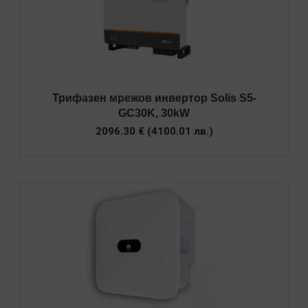
Трифазен мрежов инвертор Solis S5-
GC30K, 30kW
2096.30
€
(
4100.01
лв.
)