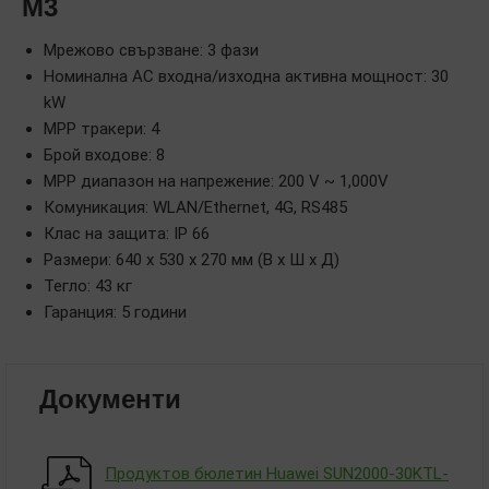
M3
Мрежово свързване: 3 фази
Номинална AC входна/изходна активна мощност: 30
kW
MPP тракери: 4
Брой входове: 8
MPP диапазон на напрежение: 200 V ~ 1,000V
Комуникация: WLAN/Ethernet, 4G, RS485
Клас на защита: IP 66
Размери: 640 x 530 x 270 мм (В x Ш x Д)
Тегло: 43 кг
Гаранция: 5 години
Документи
Продуктов бюлетин Huawei SUN2000-30KTL-